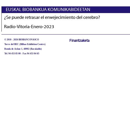
EUSKAL BIOBANKUA KOMUNIKABIDEETAN
¿Se puede retrasar el envejecimiento del cerebro?
Radio-Vitoria-Enero-2023
© 2010 - 2026 BIOBANCOVASCO
Finantzaketa
Torre del BEC (Bilbao Exhibition Centre)
Ronda de Azkue 1, 48902 (Barakaldo)
Tel. 94 453 85 00 - Fax 94 453 04 65
biobancovasco@bioef.eus