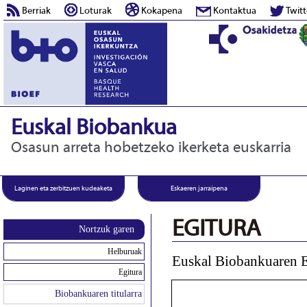
Berriak
Loturak
Kokapena
Kontaktua
Twitt
Euskal Biobankua
Osasun arreta hobetzeko ikerketa euskarria
Laginen eta zerbitzuen kudeaketa
Eskaeren jarraipena
EGITURA
Nortzuk garen
Helburuak
Euskal Biobankuaren E
Egitura
Biobankuaren titularra