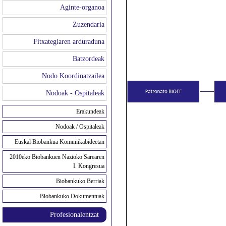
Aginte-organoa
Zuzendaria
Fitxategiaren arduraduna
Batzordeak
Nodo Koordinatzailea
Nodoak - Ospitaleak
Erakundeak
Nodoak / Ospitaleak
Euskal Biobankua Komunikabideetan
2010eko Biobankuen Nazioko Sarearen
I. Kongresua
Biobankuko Berriak
Biobankuko Dokumentuak
Profesionalentzat