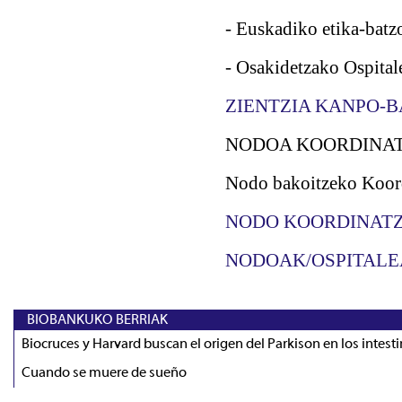
- Euskadiko etika-batz
- Osakidetzako Ospita
ZIENTZIA KANPO-
NODOA KOORDINA
Nodo bakoitzeko Koordi
NODO KOORDINATZ
NODOAK/OSPITAL
BIOBANKUKO BERRIAK
Biocruces y Harvard buscan el origen del Parkison en los intest
Cuando se muere de sueño