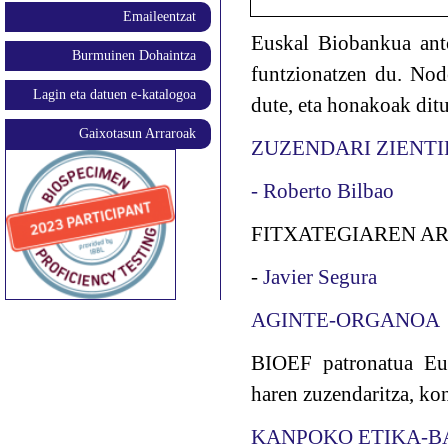
Emaileentzat
Euskal Biobankua anto
Burmuinen Dohaintza
funtzionatzen du. Nod
Lagin eta datuen e-katalogoa
dute, eta honakoak ditu
Gaixotasun Arraroak
ZUZENDARI ZIENTI
- Roberto Bilbao
FITXATEGIAREN 
-
Javier Segura
AGINTE-ORGANOA
BIOEF patronatua Eus
haren zuzendaritza, kon
KANPOKO ETIKA-