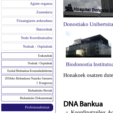
Aginte-organoa
Zuzendaria
Fitxategiaren arduraduna
Donostiako Unibertsita
Batzordeak
Nodo Koordinatzailea
Nodoak - Ospitaleak
Erakundeak
Biodonostia Instituto
Nodoak / Ospitaleak
Euskal Biobankua Komunikabideetan
Honakoek osatzen dute 
2010eko Biobankuen Nazioko Sarearen
I. Kongresua
Biobankuko Berriak
Biobankuko Dokumentuak
DNA Bankua
Profesionalentzat
Koordinatzailea: A