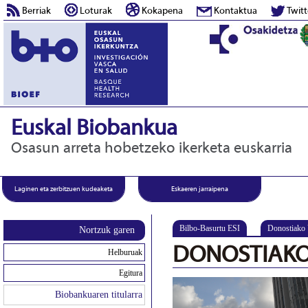
Berriak
Loturak
Kokapena
Kontaktua
Twitt
Euskal Biobankua
Osasun arreta hobetzeko ikerketa euskarria
Laginen eta zerbitzuen kudeaketa
Eskaeren jarraipena
Bilbo-Basurtu ESI
Donostiako
Nortzuk garen
DONOSTIAKO
Helburuak
Egitura
Biobankuaren titularra