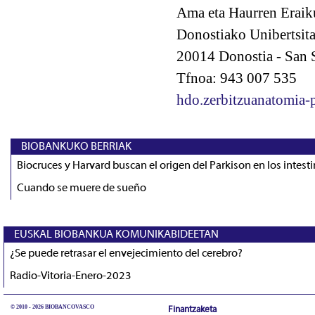
Ama eta Haurren Eraiku
Donostiako Unibertsitat
20014 Donostia - San S
Tfnoa: 943 007 535
hdo.zerbitzuanatomia-
BIOBANKUKO BERRIAK
Biocruces y Harvard buscan el origen del Parkison en los intest
Cuando se muere de sueño
EUSKAL BIOBANKUA KOMUNIKABIDEETAN
¿Se puede retrasar el envejecimiento del cerebro?
Radio-Vitoria-Enero-2023
© 2010 - 2026 BIOBANCOVASCO
Finantzaketa