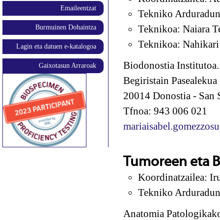
Emaileentzat
Tekniko Arduradun
Teknikoa: Naiara Te
Burmuinen Dohaintza
Teknikoa: Nahikari
Lagin eta datuen e-katalogoa
Biodonostia Institutoa
Gaixotasun Arraroak
Begiristain Pasealekua 
20014 Donostia - San 
Tfnoa: 943 006 021
mariaisabel.gomezzosu
Tumoreen eta 
Koordinatzailea: Ir
Tekniko Arduradun
Anatomia Patologikako