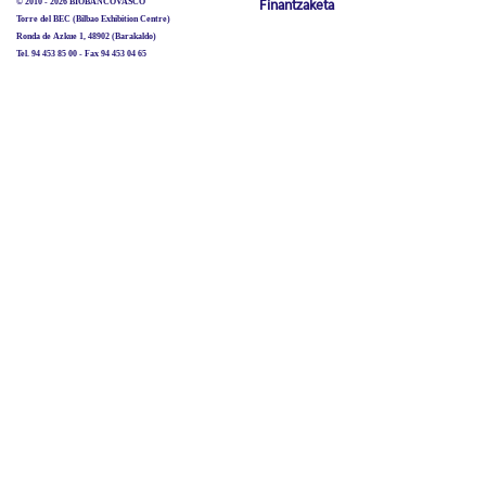
© 2010 - 2026 BIOBANCOVASCO
Finantzaketa
Torre del BEC (Bilbao Exhibition Centre)
Ronda de Azkue 1, 48902 (Barakaldo)
Tel. 94 453 85 00 - Fax 94 453 04 65
biobancovasco@bioef.eus