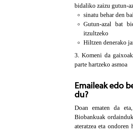
bidaliko zaizu gutun-a
sinatu behar den b
Gutun-azal bat bi
itzultzeko
Hiltzen denerako ja
3. Komeni da gaixoak
parte hartzeko asmoa
Emaileak edo be
du?
Doan ematen da eta,
Biobankuak ordainduko
ateratzea eta ondoren 