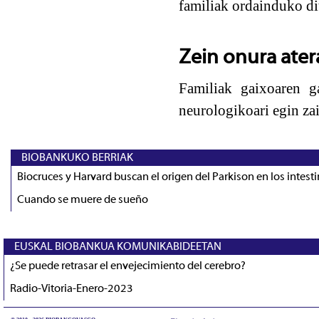
familiak ordainduko di
Zein onura ater
Familiak gaixoaren g
neurologikoari egin za
BIOBANKUKO BERRIAK
Biocruces y Harvard buscan el origen del Parkison en los intest
Cuando se muere de sueño
EUSKAL BIOBANKUA KOMUNIKABIDEETAN
¿Se puede retrasar el envejecimiento del cerebro?
Radio-Vitoria-Enero-2023