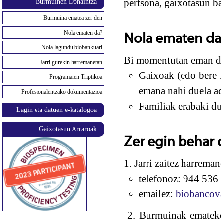
pertsona, gaixotasun b
Burmuinen Dohaintza
Burmuina ematea zer den
Nola ematen da?
Nola ematen da
Nola lagundu biobankuari
Bi momentutan eman da
Jarri gurekin harremanetan
Gaixoak (edo bere l
Programaren Triptikoa
emana nahi duela ad
Profesionalentzako dokumentazioa
Familiak erabaki du
Lagin eta datuen e-katalogoa
Gaixotasun Arraroak
Zer egin behar 
1. Jarri zaitez harrema
telefonoz: 944 536
emailez:
biobancov
2. Burmuinak emateko