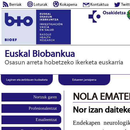
Berriak
Loturak
Kokapena
Kontaktua
Twitt
Euskal Biobankua
Osasun arreta hobetzeko ikerketa euskarria
Laginen eta zerbitzuen kudeaketa
Eskaeren jarraipena
NOLA EMATE
Nortzuk garen
Profesionalentzat
Nor izan daitek
Emaileentzat
Endekapen neurologi