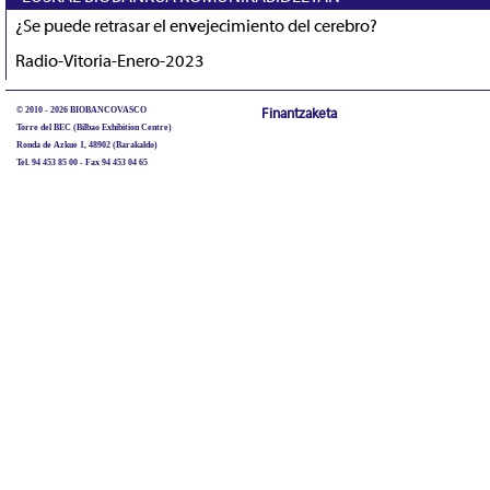
¿Se puede retrasar el envejecimiento del cerebro?
Radio-Vitoria-Enero-2023
© 2010 - 2026 BIOBANCOVASCO
Finantzaketa
Torre del BEC (Bilbao Exhibition Centre)
Ronda de Azkue 1, 48902 (Barakaldo)
Tel. 94 453 85 00 - Fax 94 453 04 65
biobancovasco@bioef.eus