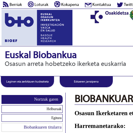
Berriak
Loturak
Kokapena
Kontaktua
Twitt
Euskal Biobankua
Osasun arreta hobetzeko ikerketa euskarria
Laginen eta zerbitzuen kudeaketa
Eskaeren jarraipena
BIOBANKUAR
Nortzuk garen
Helburuak
Osasun Ikerketaren e
Egitura
Harremanetarako:
Biobankuaren titularra