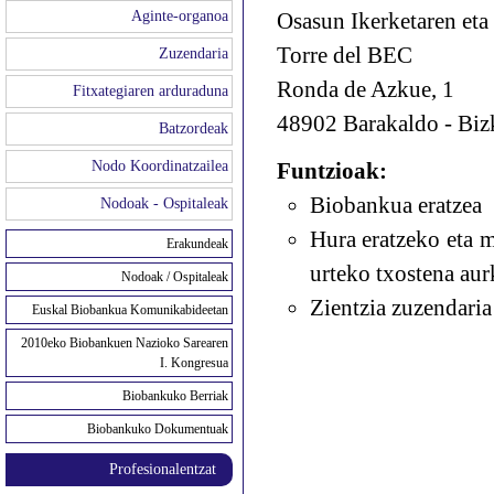
Aginte-organoa
Osasun Ikerketaren eta
Torre del BEC
Zuzendaria
Ronda de Azkue, 1
Fitxategiaren arduraduna
48902 Barakaldo - Biz
Batzordeak
Nodo Koordinatzailea
Funtzioak:
Biobankua eratzea
Nodoak - Ospitaleak
Hura eratzeko eta m
Erakundeak
urteko txostena aur
Nodoak / Ospitaleak
Zientzia zuzendaria 
Euskal Biobankua Komunikabideetan
2010eko Biobankuen Nazioko Sarearen
I. Kongresua
Biobankuko Berriak
Biobankuko Dokumentuak
Profesionalentzat