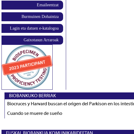
Emaileentzat
Burmuinen Dohaintza
Lagin eta datuen e-katalogoa
Gaixotasun Arraroak
BIOBANKUKO BERRIAK
Biocruces y Harvard buscan el origen del Parkison en los intest
Cuando se muere de sueño
EUSKAL BIOBANKUA KOMUNIKABIDEETAN