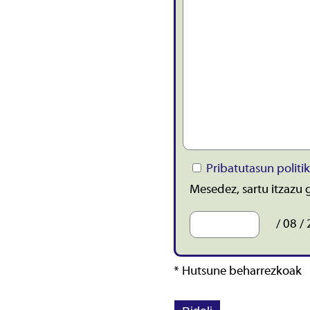
Pribatutasun politik
Mesedez, sartu itzazu g
/ 08 /
* Hutsune beharrezkoak