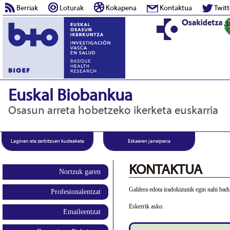
Berriak
Loturak
Kokapena
Kontaktua
Twitt
Euskal Biobankua
Osasun arreta hobetzeko ikerketa euskarria
Laginen eta zerbitzuen kudeaketa
Eskaeren jarraipena
KONTAKTUA
Nortzuk garen
Galdera edota iradokizunik egin nahi badu
Profesionalentzat
Eskerrik asko.
Emaileentzat