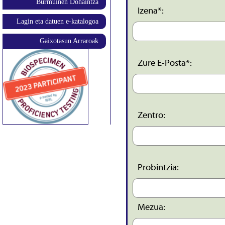
Burmuinen Dohaintza
Izena*:
Lagin eta datuen e-katalogoa
Gaixotasun Arraroak
Zure E-Posta*:
Zentro:
Probintzia:
Mezua: