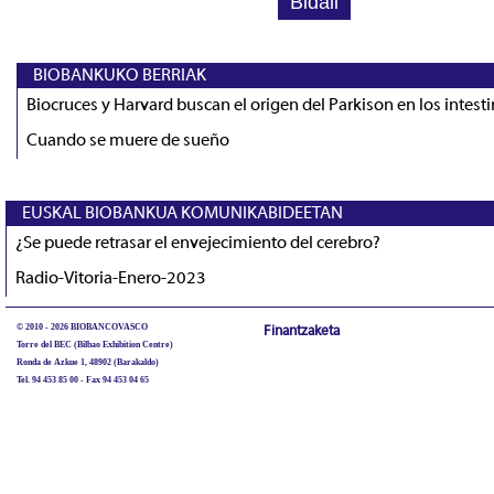
BIOBANKUKO BERRIAK
Biocruces y Harvard buscan el origen del Parkison en los intest
Cuando se muere de sueño
EUSKAL BIOBANKUA KOMUNIKABIDEETAN
¿Se puede retrasar el envejecimiento del cerebro?
Radio-Vitoria-Enero-2023
© 2010 - 2026 BIOBANCOVASCO
Finantzaketa
Torre del BEC (Bilbao Exhibition Centre)
Ronda de Azkue 1, 48902 (Barakaldo)
Tel. 94 453 85 00 - Fax 94 453 04 65
biobancovasco@bioef.eus