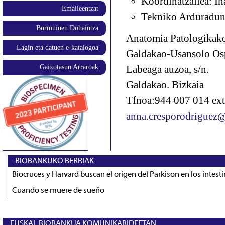
Koordinatzailea: Iñ
Emaileentzat
Tekniko Arduradun
Burmuinen Dohaintza
Anatomia Patologikako 
Lagin eta datuen e-katalogoa
Galdakao-Usansolo Osp
Gaixotasun Arraroak
Labeaga auzoa, s/n.
Galdakao. Bizkaia
Tfnoa:944 007 014 ext
anna.cresporodriguez@
BIOBANKUKO BERRIAK
Biocruces y Harvard buscan el origen del Parkison en los intest
Cuando se muere de sueño
EUSKAL BIOBANKUA KOMUNIKABIDEETAN