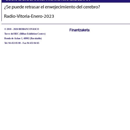
¿Se puede retrasar el envejecimiento del cerebro?
Radio-Vitoria-Enero-2023
© 2010 - 2026 BIOBANCOVASCO
Finantzaketa
Torre del BEC (Bilbao Exhibition Centre)
Ronda de Azkue 1, 48902 (Barakaldo)
Tel. 94 453 85 00 - Fax 94 453 04 65
biobancovasco@bioef.eus