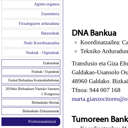
Aginte-organoa
Zuzendaria
Fitxategiaren arduraduna
DNA Bankua
Batzordeak
Koordinatzailea: 
Nodo Koordinatzailea
Tekniko Arduradun
Nodoak - Ospitaleak
Transfusio eta Giza Eh
Erakundeak
Galdakao-Usansolo Osp
Nodoak / Ospitaleak
48960 Galdako. Bizkai
Euskal Biobankua Komunikabideetan
Tfnoa: 944 007 168
2010eko Biobankuen Nazioko Sarearen
I. Kongresua
marta.gianzocitores@o
Biobankuko Berriak
Biobankuko Dokumentuak
Tumoreen Bank
Profesionalentzat