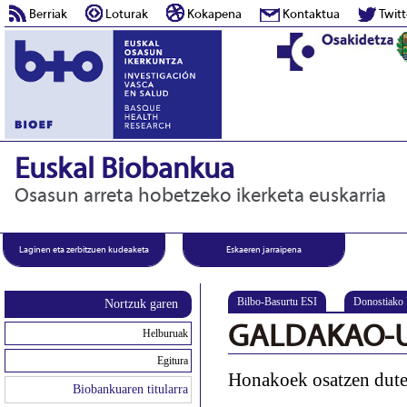
Berriak
Loturak
Kokapena
Kontaktua
Twitt
Euskal Biobankua
Osasun arreta hobetzeko ikerketa euskarria
Laginen eta zerbitzuen kudeaketa
Eskaeren jarraipena
Bilbo-Basurtu ESI
Donostiako
Nortzuk garen
GALDAKAO-U
Helburuak
Egitura
Honakoek osatzen dute
Biobankuaren titularra