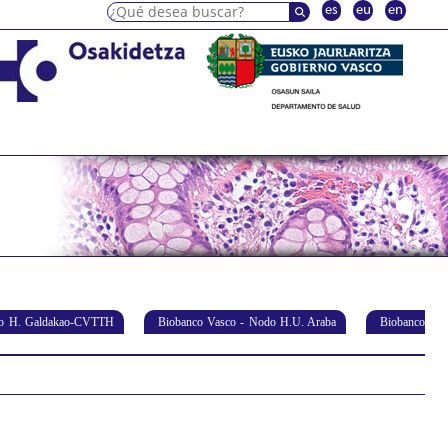
es
eu
en
do H. Galdakao-CVTTH
Biobanco Vasco - Nodo H.U. Araba
Biobanco