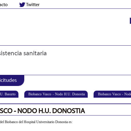
acto
Twitter
istencia sanitaria
icitudes
U. Basurto
Biobanco Vasco - Nodo H.U. Donostia
Biobanco Vasco - No
SCO - NODO H.U. DONOSTIA
del Biobanco del Hospital Universitario Donostia es: