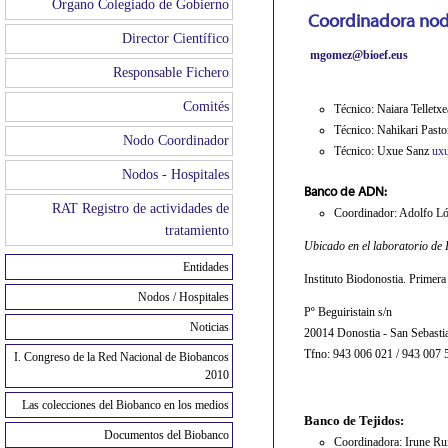
Órgano Colegiado de Gobierno
Coordinadora nod
Director Científico
mgomez@bioef.eus
Responsable Fichero
Comités
Técnico: Naiara Telletx
Técnico: Nahikari Pasto
Nodo Coordinador
Técnico: Uxue Sanz
uxu
Nodos - Hospitales
Banco de ADN:
RAT Registro de actividades de
Coordinador: Adolfo L
tratamiento
Ubicado en el laboratorio de 
Entidades
Instituto Biodonostia. Primera 
Nodos / Hospitales
Pº Beguiristain s/n
Noticias
20014 Donostia - San Sebasti
Tfno: 943 006 021 / 943 007 
I. Congreso de la Red Nacional de Biobancos
2010
Las colecciones del Biobanco en los medios
Banco de Tejidos:
Documentos del Biobanco
Coordinadora: Irune Ru