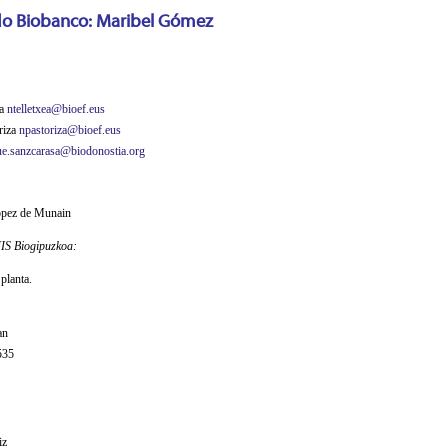
o Biobanco: Maribel Gómez
ea
ntelletxea@bioef.eus
riza
npastoriza@bioef.eus
e.sanzcarasa@biodonostia.org
ópez de Munain
IIS Biogipuzkoa:
planta.
an
535
iz