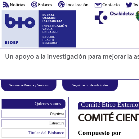
Noticias
Enlaces
Localización
Contacto
Twi
Un apoyo a la investigación para mejorar la as
Gestión de Muestra y Servicios
Seguimiento de solicitudes
Comité Etico Externo
Quienes somos
Objetivos
COMITÉ CIEN
Estructura
Compuesto por
Titular del Biobanco