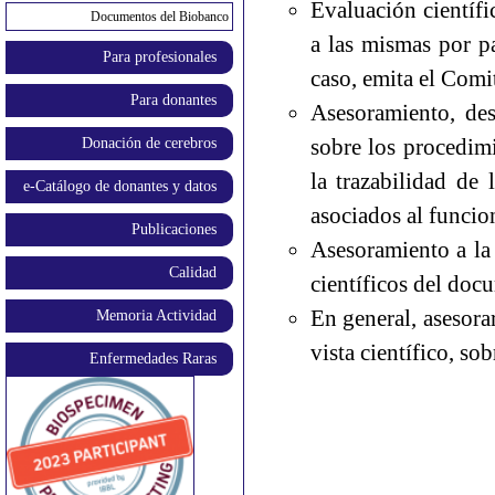
Evaluación científi
Documentos del Biobanco
a las mismas por p
Para profesionales
caso, emita el Comit
Para donantes
Asesoramiento, desd
sobre los procedimi
Donación de cerebros
la trazabilidad de
e-Catálogo de donantes y datos
asociados al funci
Publicaciones
Asesoramiento a la 
Calidad
científicos del doc
En general, asesora
Memoria Actividad
vista científico, so
Enfermedades Raras