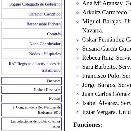
Ana Mª Aransay. G
Órgano Colegiado de Gobierno
Arkaitz Carracedo
Director Científico
Miguel Barajas. Un
Responsable Fichero
Navarra.
Comités
Oskar Fernández-Ca
Nodo Coordinador
Susana García Guti
Nodos - Hospitales
Rebeca Ruíz. Servi
RAT Registro de actividades de
Sara Barbeito. Serv
tratamiento
Francisco Polo. Ser
Entidades
Jorge Burgos. Serv
Nodos / Hospitales
Juan Carlos Gómez 
Noticias
Isabel Álvarez. Se
I. Congreso de la Red Nacional de
Itziar Vergara. Un
Biobancos 2010
Las colecciones del Biobanco en los
Funciones:
medios