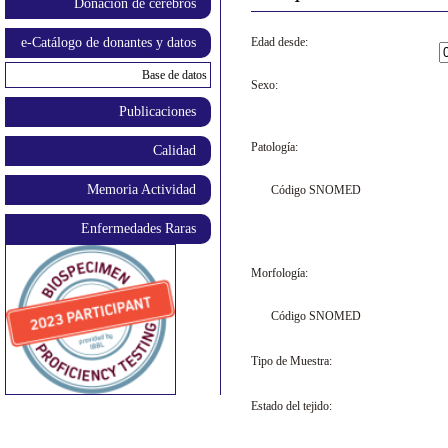
Donación de cerebros
e-Catálogo de donantes y datos
Edad desde:
Base de datos
Sexo:
Publicaciones
Patología:
Calidad
Memoria Actividad
Código SNOMED
Enfermedades Raras
Morfología:
Código SNOMED
Tipo de Muestra:
Estado del tejido: