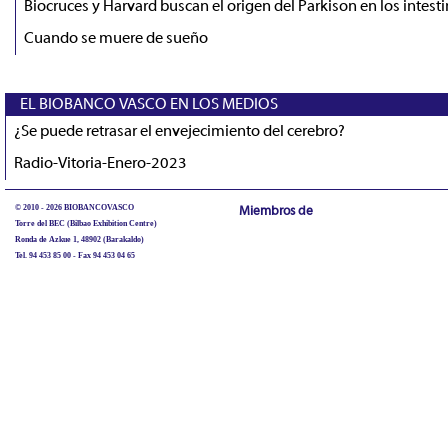
Biocruces y Harvard buscan el origen del Parkison en los intest
Cuando se muere de sueño
EL BIOBANCO VASCO EN LOS MEDIOS
¿Se puede retrasar el envejecimiento del cerebro?
Radio-Vitoria-Enero-2023
© 2010 - 2026 BIOBANCOVASCO
Miembros de
Torre del BEC (Bilbao Exhibition Centre)
Ronda de Azkue 1, 48902 (Barakaldo)
Tel. 94 453 85 00 - Fax 94 453 04 65
biobancovasco@bioef.eus