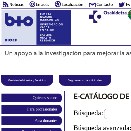
Noticias
Enlaces
Localización
Contacto
Twi
Un apoyo a la investigación para mejorar la as
Gestión de Muestra y Servicios
Seguimiento de solicitudes
E-CATÁLOGO DE
Quienes somos
Para profesionales
Búsqueda:
Para donantes
Búsqueda avanzada