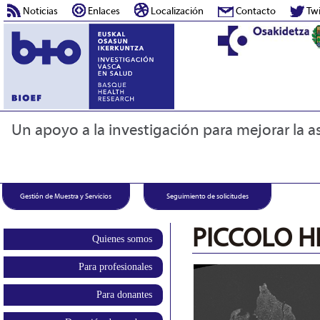
Noticias
Enlaces
Localización
Contacto
Twi
Un apoyo a la investigación para mejorar la as
Gestión de Muestra y Servicios
Seguimiento de solicitudes
PICCOLO H
Quienes somos
Para profesionales
Para donantes