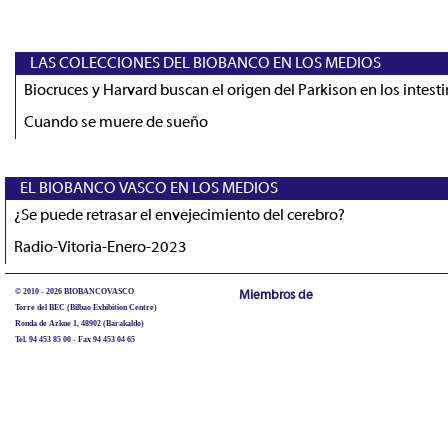
LAS COLECCIONES DEL BIOBANCO EN LOS MEDIOS
Biocruces y Harvard buscan el origen del Parkison en los intest
Cuando se muere de sueño
EL BIOBANCO VASCO EN LOS MEDIOS
¿Se puede retrasar el envejecimiento del cerebro?
Radio-Vitoria-Enero-2023
© 2010 - 2026 BIOBANCOVASCO
Miembros de
Torre del BEC (Bilbao Exhibition Centre)
Ronda de Azkue 1, 48902 (Barakaldo)
Tel. 94 453 85 00 - Fax 94 453 04 65
biobancovasco@bioef.eus