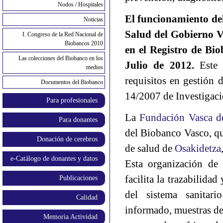
Nodos / Hospitales
El funcionamiento de
Noticias
Salud del Gobierno Va
I. Congreso de la Red Nacional de
Biobancos 2010
en el Registro de Bi
Las colecciones del Biobanco en los
Julio de 2012.
Este
medios
requisitos en gestión 
Documentos del Biobanco
14/2007 de Investigaci
Para profesionales
La
Fundación Vasca de
Para donantes
del Biobanco Vasco, que
Donación de cerebros
de salud de
Osakidetza
e-Catálogo de donantes y datos
Esta organización de
facilita la trazabilida
Publicaciones
del sistema sanitar
Calidad
informado, muestras de
Memoria Actividad