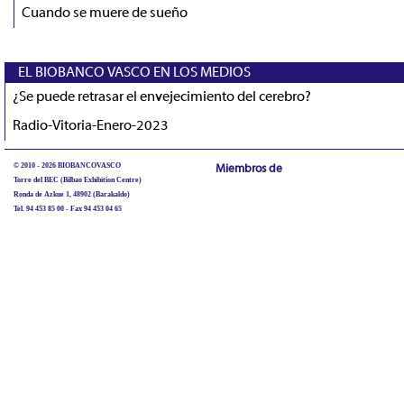
Cuando se muere de sueño
EL BIOBANCO VASCO EN LOS MEDIOS
¿Se puede retrasar el envejecimiento del cerebro?
Radio-Vitoria-Enero-2023
© 2010 - 2026 BIOBANCOVASCO
Miembros de
Torre del BEC (Bilbao Exhibition Centre)
Ronda de Azkue 1, 48902 (Barakaldo)
Tel. 94 453 85 00 - Fax 94 453 04 65
biobancovasco@bioef.eus