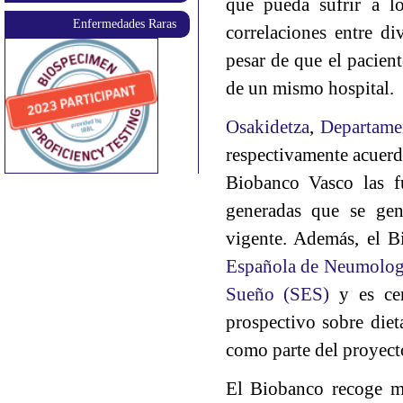
que pueda sufrir a lo
Enfermedades Raras
correlaciones entre di
pesar de que el pacient
de un mismo hospital.
Osakidetza
,
Departame
respectivamente acuer
Biobanco Vasco las f
generadas que se gen
vigente. Además, el B
Española de Neumolog
Sueño (SES)
y es ce
prospectivo sobre die
como parte del proyec
El Biobanco recoge mu