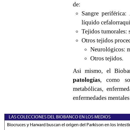
de:
Sangre periférica
líquido cefalorraquí
Tejidos tumorales: 
Otros tejidos proce
Neurológicos: m
Otros tejidos.
Asi mismo, el Bioba
patologías
, como son
metabólicas, enfermed
enfermedades mentales 
LAS COLECCIONES DEL BIOBANCO EN LOS MEDIOS
Biocruces y Harvard buscan el origen del Parkison en los intest