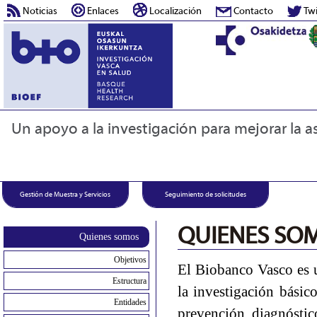
Noticias
Enlaces
Localización
Contacto
Twi
Un apoyo a la investigación para mejorar la as
Gestión de Muestra y Servicios
Seguimiento de solicitudes
QUIENES SO
Quienes somos
Objetivos
El Biobanco Vasco es u
Estructura
la investigación básico
Entidades
prevención, diagnóstic