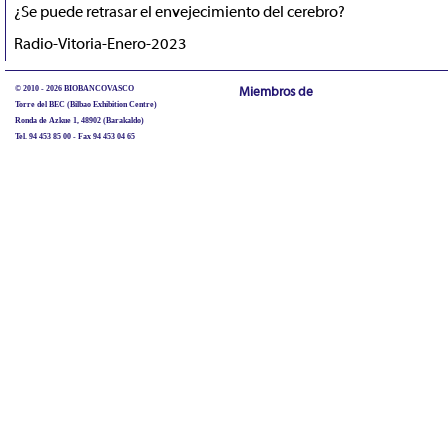
¿Se puede retrasar el envejecimiento del cerebro?
Radio-Vitoria-Enero-2023
© 2010 - 2026 BIOBANCOVASCO
Miembros de
Torre del BEC (Bilbao Exhibition Centre)
Ronda de Azkue 1, 48902 (Barakaldo)
Tel. 94 453 85 00 - Fax 94 453 04 65
biobancovasco@bioef.eus