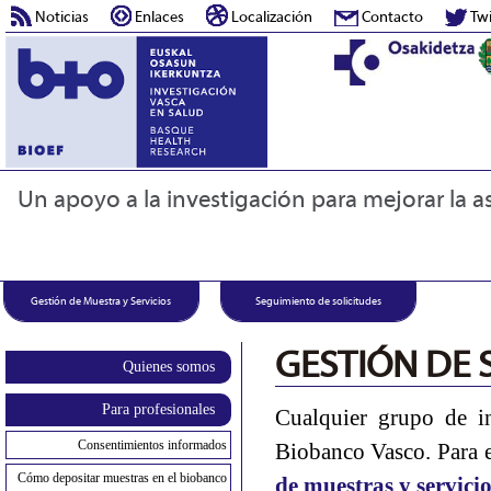
Noticias
Enlaces
Localización
Contacto
Twi
Un apoyo a la investigación para mejorar la as
Gestión de Muestra y Servicios
Seguimiento de solicitudes
GESTIÓN DE 
Quienes somos
Para profesionales
Cualquier grupo de in
Consentimientos informados
Biobanco Vasco. Para e
Cómo depositar muestras en el biobanco
de muestras y servicio