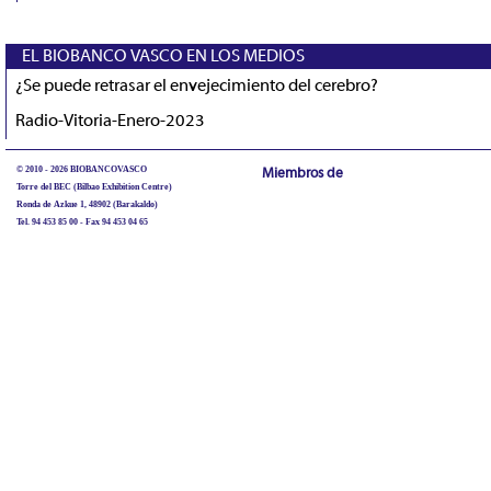
EL BIOBANCO VASCO EN LOS MEDIOS
¿Se puede retrasar el envejecimiento del cerebro?
Radio-Vitoria-Enero-2023
© 2010 - 2026 BIOBANCOVASCO
Miembros de
Torre del BEC (Bilbao Exhibition Centre)
Ronda de Azkue 1, 48902 (Barakaldo)
Tel. 94 453 85 00 - Fax 94 453 04 65
biobancovasco@bioef.eus