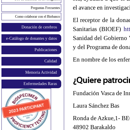
el avance en investigac
Preguntas Frecuentes
Como colaborar con el Biobanco
El receptor de la dona
Donación de cerebros
Sanitarias (BIOEF)
ht
Sanidad del Gobierno 
e-Catálogo de donantes y datos
y del Programa de dona
Publicaciones
En nombre de los enfer
Calidad
Memoria Actividad
¿Quiere patroc
Enfermedades Raras
Fundación Vasca de Inn
Laura Sánchez Bas
Ronda de Azkue,1- BE
48902 Barakaldo