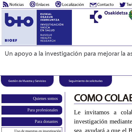
Noticias
Enlaces
Localización
Contacto
Twi
Un apoyo a la investigación para mejorar la as
Gestión de Muestra y Servicios
Seguimiento de solicitudes
COMO COLAB
Quienes somos
Para profesionales
Le invitamos a cola
investigación mediant
Para donantes
sea, ayudará a que el
Uso de muestras en investigación