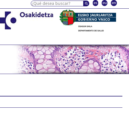
es
eu
en