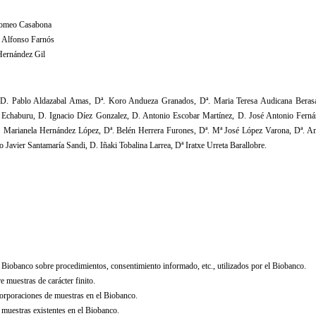
 Romeo Casabona
ar Alfonso Farnós
 Hernández Gil
. Pablo Aldazabal Amas, Dª. Koro Andueza Granados, Dª. Maria Teresa Audicana Berasate
Echaburu, D. Ignacio Díez Gonzalez, D. Antonio Escobar Martínez, D. José Antonio Fern
ª. Marianela Hernández López, Dª. Belén Herrera Furones, Dª. Mª José López Varona, Dª. Ama
 Javier Santamaría Sandi, D. Iñaki Tobalina Larrea, Dª Iratxe Urreta Barallobre.
l Biobanco sobre procedimientos, consentimiento informado, etc., utilizados por el Biobanco.
e muestras de carácter finito.
orporaciones de muestras en el Biobanco.
 muestras existentes en el Biobanco.