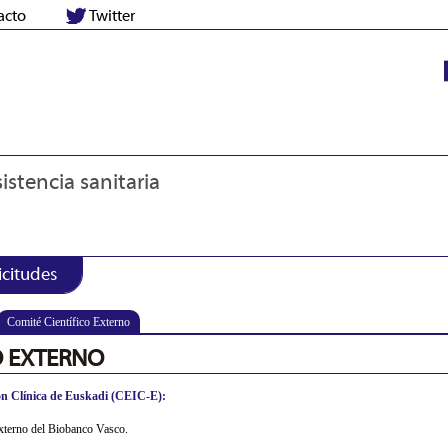
acto
Twitter
istencia sanitaria
icitudes
Comité Científico Externo
O EXTERNO
ión Clínica de Euskadi (CEIC-E):
externo del Biobanco Vasco.