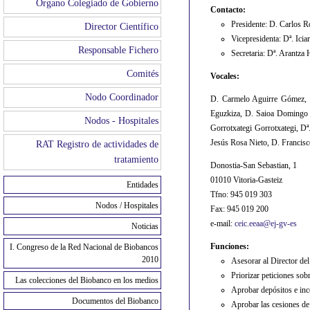
Órgano Colegiado de Gobierno
Contacto:
Presidente: D. Carlos
Director Científico
Vicepresidenta: Dª. Ici
Responsable Fichero
Secretaria: Dª. Arantza
Comités
Vocales:
Nodo Coordinador
D. Carmelo Aguirre Gómez, D
Eguzkiza, D. Saioa Domingo 
Nodos - Hospitales
Gorrotxategi Gorrotxategi, D
Jesús Rosa Nieto, D. Francisco
RAT Registro de actividades de
tratamiento
Donostia-San Sebastian, 1
01010 Vitoria-Gasteiz
Entidades
Tfno: 945 019 303
Nodos / Hospitales
Fax: 945 019 200
e-mail:
ceic.eeaa@ej-gv-es
Noticias
Funciones:
I. Congreso de la Red Nacional de Biobancos
2010
Asesorar al Director de
Priorizar peticiones sobr
Las colecciones del Biobanco en los medios
Aprobar depósitos e inc
Documentos del Biobanco
Aprobar las cesiones de