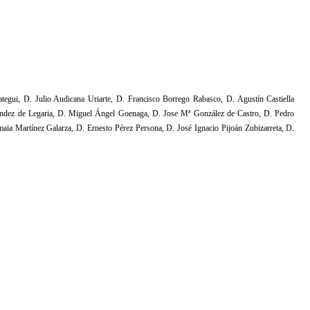
gui, D. Julio Audicana Uriarte, D. Francisco Borrego Rabasco, D. Agustín Castiella
ández de Legaria, D. Miguel Ángel Goenaga, D. Jose Mª González de Castro, D. Pedro
ia Martínez Galarza, D. Ernesto Pérez Persona, D. José Ignacio Pijoán Zubizarreta, D.