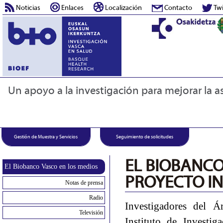
Noticias
Enlaces
Localización
Contacto
Twi
Un apoyo a la investigación para mejorar la as
Gestión de Muestra y Servicios
Seguimiento de solicitudes
EL BIOBANCO
El Biobanco Vasco en los medios
PROYECTO I
Notas de prensa
Radio
Investigadores del Á
Televisión
Instituto de Investi