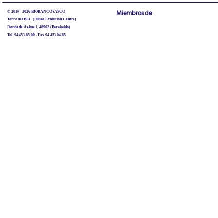
© 2010 - 2026 BIOBANCOVASCO
Miembros de
Torre del BEC (Bilbao Exhibition Centre)
Ronda de Azkue 1, 48902 (Barakaldo)
Tel. 94 453 85 00 - Fax 94 453 04 65
biobancovasco@bioef.eus