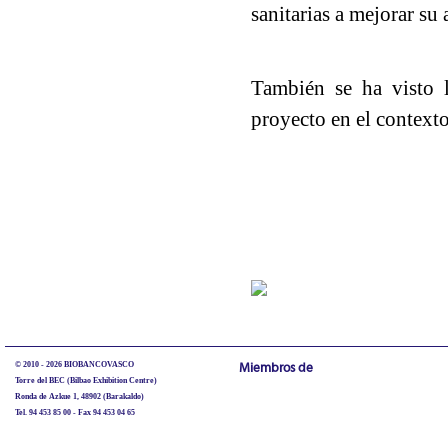
sanitarias a mejorar su 
También se ha visto l
proyecto en el contex
© 2010 - 2026 BIOBANCOVASCO
Miembros de
Torre del BEC (Bilbao Exhibition Centre)
Ronda de Azkue 1, 48902 (Barakaldo)
Tel. 94 453 85 00 - Fax 94 453 04 65
biobancovasco@bioef.eus